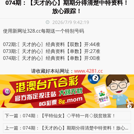
074期：【天才的心】期期分得清楚中特资料！
放心跟踪！
2026/7/9 9:42:19
使用新网址328.cc每期送一个特别号码
072期:〖天才的心〗经典资料【双数】开:44准
073期:〖天才的心〗经典资料【单数】开:27准
074期:〖天才的心〗经典资料【单数】开:00准
请收藏好本站网址：
www.4281.cc
下一篇：074期：【平特仙女】◇平特一肖◇脱贫致富！
上一篇：074期：【天才的心】期期分得清楚中特资料！放心跟踪！