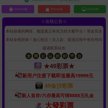
站押付1000万，请大家放心投注！
已向本
iPhone版
访问官网
Android版
☆在线公告☆
本站担保的网投，都是真正有实力的大额平台！资金安全
本站全程担保！放心投注！在入款、提现过程中有任何问
题请联系站长
全
网
公
认
的
好
平
台
★49彩票★
新用户注册下载即送最高19999元
49金沙彩票
新人首存/六存最高可得8888元礼金
大發彩票