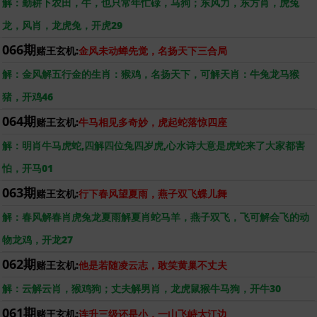
解：勤耕下农田，牛，也只常年忙碌，马狗；东风力，东方肖，虎兔
龙，风肖，龙虎兔，开虎29
066期
赌王玄机:
金风未动蝉先觉，名扬天下三合局
解：金风解五行金的生肖：猴鸡，名扬天下，可解天肖：牛兔龙马猴
猪，开鸡46
064期
赌王玄机:
牛马相见多奇妙，虎起蛇落惊四座
解：明肖牛马虎蛇,四解四位兔四岁虎,心水诗大意是虎蛇来了大家都害
怕，开马01
063期
赌王玄机:
行下春风望夏雨，燕子双飞蝶儿舞
解：春风解春肖虎兔龙夏雨解夏肖蛇马羊，燕子双飞，飞可解会飞的动
物龙鸡，开龙27
062期
赌王玄机:
他是若随凌云志，敢笑黄巢不丈夫
解：云解云肖，猴鸡狗；丈夫解男肖，龙虎鼠猴牛马狗，开牛30
061期
赌王玄机:
连升三级还是小，一山飞峙大江边