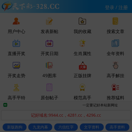
登录
/
注册
用户中心
发表新帖
我的收藏
搜索文章
直播开奖
开奖日期
生肖属性
全年资料
火爆
开奖走势
49图库
正版挂牌
高手解挂
高手平特
原创帖子
模范高手
推荐猛料
一定要记好本站新网址：tx328.com, cw328.com以
记好域名:9944.cc，4281.cc，4296.cc
新版跑狗
九龙内幕
六信红字
文字资料
高手资料