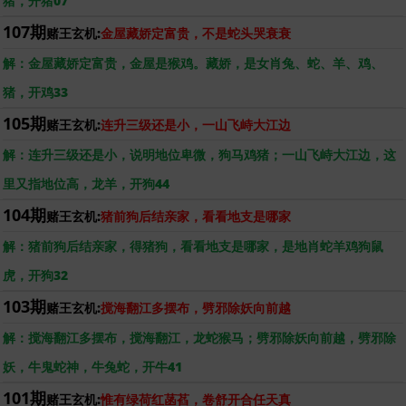
猪，开猪07
107期
赌王玄机:
金屋藏娇定富贵，不是蛇头哭衰衰
解：金屋藏娇定富贵，金屋是猴鸡。藏娇，是女肖兔、蛇、羊、鸡、
猪，开鸡33
105期
赌王玄机:
连升三级还是小，一山飞峙大江边
解：连升三级还是小，说明地位卑微，狗马鸡猪；一山飞峙大江边，这
里又指地位高，龙羊，开狗44
104期
赌王玄机:
猪前狗后结亲家，看看地支是哪家
解：猪前狗后结亲家，得猪狗，看看地支是哪家，是地肖蛇羊鸡狗鼠
虎，开狗32
103期
赌王玄机:
搅海翻江多摆布，劈邪除妖向前越
解：搅海翻江多摆布，搅海翻江，龙蛇猴马；劈邪除妖向前越，劈邪除
妖，牛鬼蛇神，牛兔蛇，开牛41
101期
赌王玄机:
惟有绿荷红菡萏，卷舒开合任天真