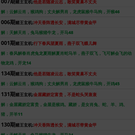
007期
赌王玄机:
他是若随凌云志，敢笑黄巢不丈夫
解：云解云肖，猴鸡狗；丈夫解男肖，龙虎鼠猴牛马狗，开猴46
006期
赌王玄机:
冲天香阵透长安，满城尽带黄金甲
解：天解天肖，兔马猴猪牛龙，开马48
001期
赌王玄机:
行下春风望夏雨，燕子双飞蝶儿舞
解：春风解春肖虎兔龙夏雨解夏肖蛇马羊，燕子双飞，飞可解会飞的动
物龙鸡，开龙14
134期
赌王玄机:
他是若随凌云志，敢笑黄巢不丈夫
解：云解云肖，猴鸡狗；丈夫解男肖，龙虎鼠猴牛马狗，开鸡45
131期
赌王玄机:
金屋藏娇定富贵，不是蛇头哭衰衰
解：金屋藏娇定富贵，金屋是猴鸡。藏娇，是女肖兔、蛇、羊、鸡、
猪，开羊11
130期
赌王玄机:
冲天香阵透长安，满城尽带黄金甲
解：天解天肖，兔马猴猪牛龙，开马24