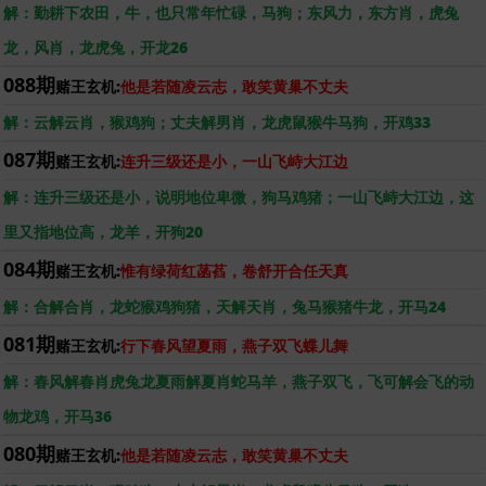
解：勤耕下农田，牛，也只常年忙碌，马狗；东风力，东方肖，虎兔
龙，风肖，龙虎兔，开龙26
088期
赌王玄机:
他是若随凌云志，敢笑黄巢不丈夫
解：云解云肖，猴鸡狗；丈夫解男肖，龙虎鼠猴牛马狗，开鸡33
087期
赌王玄机:
连升三级还是小，一山飞峙大江边
解：连升三级还是小，说明地位卑微，狗马鸡猪；一山飞峙大江边，这
里又指地位高，龙羊，开狗20
084期
赌王玄机:
惟有绿荷红菡萏，卷舒开合任天真
解：合解合肖，龙蛇猴鸡狗猪，天解天肖，兔马猴猪牛龙，开马24
081期
赌王玄机:
行下春风望夏雨，燕子双飞蝶儿舞
解：春风解春肖虎兔龙夏雨解夏肖蛇马羊，燕子双飞，飞可解会飞的动
物龙鸡，开马36
080期
赌王玄机:
他是若随凌云志，敢笑黄巢不丈夫