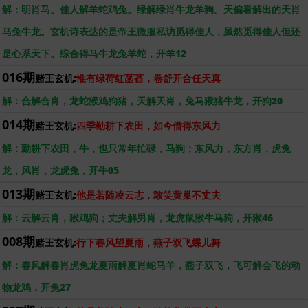
解：明肖马。佳人解羊蛇鸡兔。绿解绿肖牛龙羊狗。天偏看解出的天肖
马兔牛龙。玄机诗表达的是帝王微服私访觅得佳人，虽然觅得佳人但还
是心系天下。综合得马牛龙兔羊蛇，开羊12
016期
赌王玄机:
惟有绿荷红菡萏，卷舒开合任天真
解：合解合肖，龙蛇猴鸡狗猪，天解天肖，兔马猴猪牛龙，开狗20
014期
赌王玄机:
四季勤耕下农田，如今借得东风力
解：勤耕下农田，牛，也只常年忙碌，马狗；东风力，东方肖，虎兔
龙，风肖，龙虎兔，开牛05
013期
赌王玄机:
他是若随凌云志，敢笑黄巢不丈夫
解：云解云肖，猴鸡狗；丈夫解男肖，龙虎鼠猴牛马狗，开猴46
008期
赌王玄机:
行下春风望夏雨，燕子双飞蝶儿舞
解：春风解春肖虎兔龙夏雨解夏肖蛇马羊，燕子双飞，飞可解会飞的动
物龙鸡，开兔27