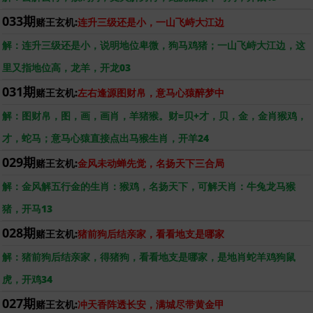
033期
赌王玄机:
连升三级还是小，一山飞峙大江边
解：连升三级还是小，说明地位卑微，狗马鸡猪；一山飞峙大江边，这
里又指地位高，龙羊，开龙03
031期
赌王玄机:
左右逢源图财帛，意马心猿醉梦中
解：图财帛，图，画，画肖，羊猪猴。财=贝+才，贝，金，金肖猴鸡，
才，蛇马；意马心猿直接点出马猴生肖，开羊24
029期
赌王玄机:
金风未动蝉先觉，名扬天下三合局
解：金风解五行金的生肖：猴鸡，名扬天下，可解天肖：牛兔龙马猴
猪，开马13
028期
赌王玄机:
猪前狗后结亲家，看看地支是哪家
解：猪前狗后结亲家，得猪狗，看看地支是哪家，是地肖蛇羊鸡狗鼠
虎，开鸡34
027期
赌王玄机:
冲天香阵透长安，满城尽带黄金甲