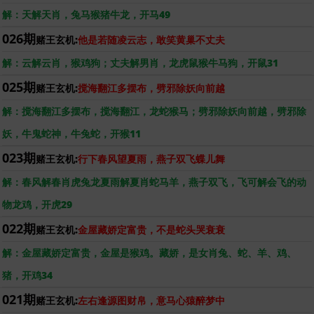
解：天解天肖，兔马猴猪牛龙，开马49
026期
赌王玄机:
他是若随凌云志，敢笑黄巢不丈夫
解：云解云肖，猴鸡狗；丈夫解男肖，龙虎鼠猴牛马狗，开鼠31
025期
赌王玄机:
搅海翻江多摆布，劈邪除妖向前越
解：搅海翻江多摆布，搅海翻江，龙蛇猴马；劈邪除妖向前越，劈邪除
妖，牛鬼蛇神，牛兔蛇，开猴11
023期
赌王玄机:
行下春风望夏雨，燕子双飞蝶儿舞
解：春风解春肖虎兔龙夏雨解夏肖蛇马羊，燕子双飞，飞可解会飞的动
物龙鸡，开虎29
022期
赌王玄机:
金屋藏娇定富贵，不是蛇头哭衰衰
解：金屋藏娇定富贵，金屋是猴鸡。藏娇，是女肖兔、蛇、羊、鸡、
猪，开鸡34
021期
赌王玄机:
左右逢源图财帛，意马心猿醉梦中