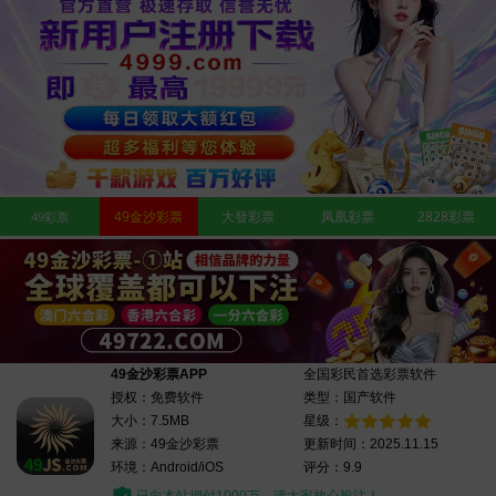
49金沙彩票
大發彩票
凤凰彩票
2828彩票
49彩票
APP
全国彩民首选彩票软件
大發彩票AP
软件
类型：国产软件
授权：免费
B
星级：
大小：2.6M
沙彩票
更新时间：2025.11.15
来源：大發
d/iOS
评分：9.9
环境：Androi