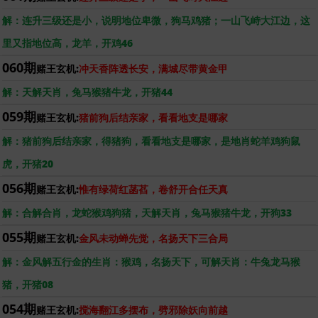
解：连升三级还是小，说明地位卑微，狗马鸡猪；一山飞峙大江边，这
里又指地位高，龙羊，开鸡46
060期
赌王玄机:
冲天香阵透长安，满城尽带黄金甲
解：天解天肖，兔马猴猪牛龙，开猪44
059期
赌王玄机:
猪前狗后结亲家，看看地支是哪家
解：猪前狗后结亲家，得猪狗，看看地支是哪家，是地肖蛇羊鸡狗鼠
虎，开猪20
056期
赌王玄机:
惟有绿荷红菡萏，卷舒开合任天真
解：合解合肖，龙蛇猴鸡狗猪，天解天肖，兔马猴猪牛龙，开狗33
055期
赌王玄机:
金风未动蝉先觉，名扬天下三合局
解：金风解五行金的生肖：猴鸡，名扬天下，可解天肖：牛兔龙马猴
猪，开猪08
054期
赌王玄机:
搅海翻江多摆布，劈邪除妖向前越