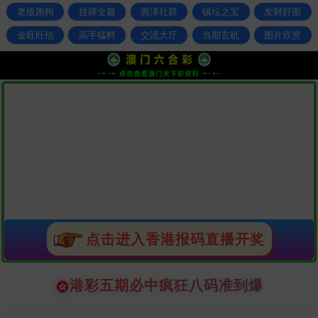
老版跑狗
挂牌全篇
惠泽社群
镇坛之宝
发财好图
金旺旺信
高手猛料
交流大厅
当期玄机
图片欣赏
点击进入香港报码直播开奖
港彩五期必中疯狂八码准到爆