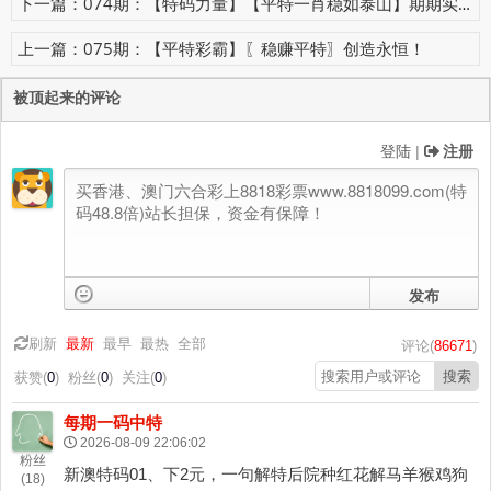
下一篇：074期：【特码力量】【平特一肖稳如泰山】期期实战！
上一篇：075期：【平特彩霸】〖稳赚平特〗创造永恒！