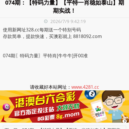
074期：【特码力量】【平特一肖稳如泰山】期
期实战！
2026/7/9 9:42:19
使用新网址328.cc每期送一个特别号码
存款简单，提款快速，买澳彩就上 8818092.com
074期〖特码力量〗平特肖[牛牛牛]开00准
请收藏好本站网址：
www.4281.cc